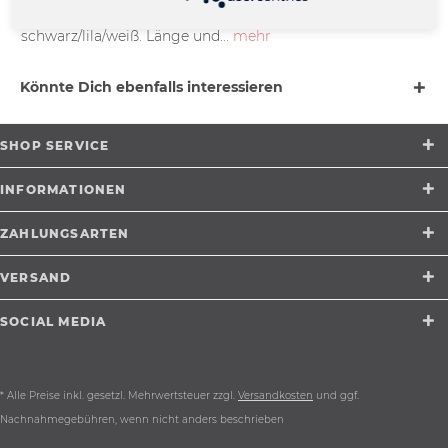
Gewebter Schal mit klarer Aussage und Fransenenden in
schwarz/lila/weiß. Länge und...
mehr
Könnte Dich ebenfalls interessieren
SHOP SERVICE
INFORMATIONEN
ZAHLUNGSARTEN
VERSAND
SOCIAL MEDIA
* Alle Preise inkl. gesetzl. Mehrwertsteuer zzgl.
Versandkosten
und ggf.
Nachnahmegebühren, wenn nicht anders beschrieben