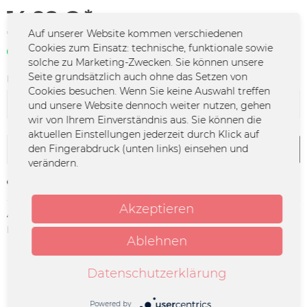
14,98 € *
Auf unserer Website kommen verschiedenen
*inkl. MwSt.
zzgl. Versandkosten
Cookies zum Einsatz: technische, funktionale sowie
Sofort verfügbar | 3 - 4 Werktage
solche zu Marketing-Zwecken. Sie können unsere
Seite grundsätzlich auch ohne das Setzen von
Farbe:
Cookies besuchen. Wenn Sie keine Auswahl treffen
und unsere Website dennoch weiter nutzen, gehen
wir von Ihrem Einverständnis aus. Sie können die
aktuellen Einstellungen jederzeit durch Klick auf
den Fingerabdruck (unten links) einsehen und
In den
Warenkorb
verändern.
Merken
Akzeptieren
Artikel-Nr.:
GSGF-0012
Herstellerinfo:
Merchcowboy GmbH & Co. KG
Ablehnen
Friedrich-Ebert-Straße 7 | 48153
Münster |
support@merchcowboy.com
Datenschutzerklärung
Beschreibung
Powered by