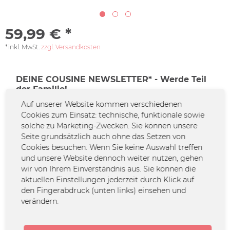
59,99 € *
*inkl. MwSt.
zzgl. Versandkosten
DEINE COUSINE NEWSLETTER* - Werde Teil
der Familie!
Auf unserer Website kommen verschiedenen
Cookies zum Einsatz: technische, funktionale sowie
Jetzt den Newsletter abonnieren und keine
solche zu Marketing-Zwecken. Sie können unsere
Familiendramen mehr verpassen!
Seite grundsätzlich auch ohne das Setzen von
Cookies besuchen. Wenn Sie keine Auswahl treffen
*Solltest du keine Lust mehr auf diese Aktion haben, kannst du Dich
und unsere Website dennoch weiter nutzen, gehen
natürlich jederzeit abmelden.
wir von Ihrem Einverständnis aus. Sie können die
aktuellen Einstellungen jederzeit durch Klick auf
den Fingerabdruck (unten links) einsehen und
Zur Newsletter-Anmeldung
verändern.
Jetzt konfigurieren