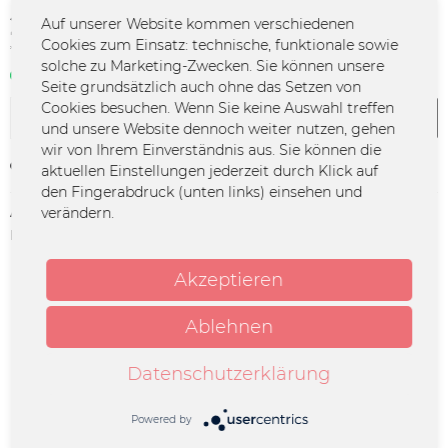
24,99 € *
Auf unserer Website kommen verschiedenen
Cookies zum Einsatz: technische, funktionale sowie
*inkl. MwSt.
zzgl. Versandkosten
solche zu Marketing-Zwecken. Sie können unsere
Sofort verfügbar | 3 - 4 Werktage
Seite grundsätzlich auch ohne das Setzen von
Cookies besuchen. Wenn Sie keine Auswahl treffen
In den
Warenkorb
und unsere Website dennoch weiter nutzen, gehen
wir von Ihrem Einverständnis aus. Sie können die
Merken
aktuellen Einstellungen jederzeit durch Klick auf
den Fingerabdruck (unten links) einsehen und
Artikel-Nr.:
FURY-0148
verändern.
Herstellerinfo:
Seven.One Starwatch | Medienallee 4 |
85774 Unterföhring |
info@starwatch.de
Akzeptieren
Beschreibung
Ablehnen
Deluxe Doppel CD „CHANGES“ Die Deluxe CD von
„CHANGES“ enthält das neue Studioalbum von Fury...
Datenschutzerklärung
mehr
Powered by
Ähnliche Artikel