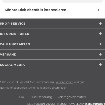
Könnte Dich ebenfalls interessieren
SHOP SERVICE
INFORMATIONEN
ZAHLUNGSARTEN
VERSAND
SOCIAL MEDIA
* Alle Preise inkl. gesetzl. Mehrwertsteuer zzgl.
Versandkosten
und ggf.
Nachnahmegebühren, wenn nicht anders beschrieben
FAQ
Rücksendung
Vertrag widerrufen
THEME VERSION: 2026.6.1 | © 2026 | POWERED BY