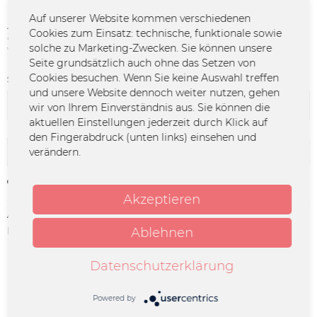
Auf unserer Website kommen verschiedenen
24,99 € *
Cookies zum Einsatz: technische, funktionale sowie
solche zu Marketing-Zwecken. Sie können unsere
*inkl. MwSt.
zzgl. Versandkosten
Seite grundsätzlich auch ohne das Setzen von
Cookies besuchen. Wenn Sie keine Auswahl treffen
Sockengrößen:
und unsere Website dennoch weiter nutzen, gehen
wir von Ihrem Einverständnis aus. Sie können die
aktuellen Einstellungen jederzeit durch Klick auf
den Fingerabdruck (unten links) einsehen und
In den
Warenkorb
verändern.
Merken
Akzeptieren
Artikel-Nr.:
FURY-0123.1
Herstellerinfo:
MERCHCOWBOY GmbH & Co. KG |
Ablehnen
Friedrich-Ebert-Straße 7 | 48153
Münster | info@merchcowboy.com
Datenschutzerklärung
Beschreibung
Powered by
mehr