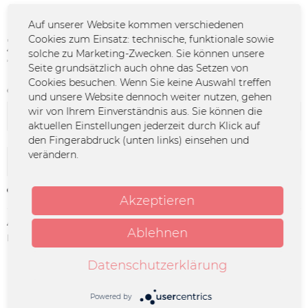
Auf unserer Website kommen verschiedenen
Cookies zum Einsatz: technische, funktionale sowie
39,99 € *
solche zu Marketing-Zwecken. Sie können unsere
*inkl. MwSt.
zzgl. Versandkosten
Seite grundsätzlich auch ohne das Setzen von
Cookies besuchen. Wenn Sie keine Auswahl treffen
Größe:
und unsere Website dennoch weiter nutzen, gehen
wir von Ihrem Einverständnis aus. Sie können die
aktuellen Einstellungen jederzeit durch Klick auf
den Fingerabdruck (unten links) einsehen und
verändern.
In den
Warenkorb
Merken
Akzeptieren
Artikel-Nr.:
FURY-0151
Ablehnen
Herstellerinfo:
MERCHCOWBOY GmbH & Co. KG |
Friedrich-Ebert-Straße 7 | 48153
Münster | info@merchcowboy.com
Datenschutzerklärung
Beschreibung
Powered by