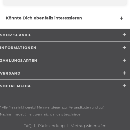
mehr
Könnte Dich ebenfalls interessieren
SHOP SERVICE
INFORMATIONEN
ZAHLUNGSARTEN
VERSAND
SOCIAL MEDIA
* Alle Preise inkl. gesetzl. Mehrwertsteuer zzgl.
Versandkosten
und ggf.
Nachnahmegebühren, wenn nicht anders beschrieben
FAQ
Rücksendung
Vertrag widerrufen