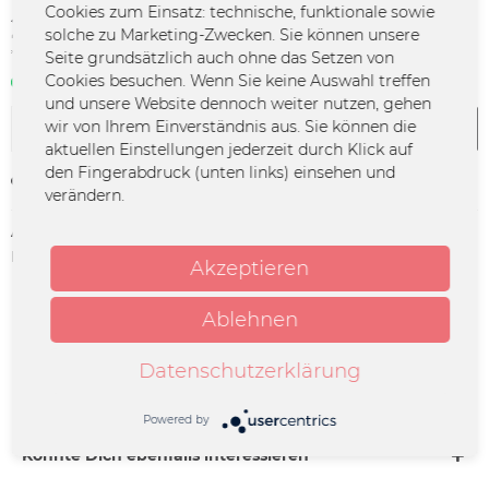
Cookies zum Einsatz: technische, funktionale sowie
27,99 € *
solche zu Marketing-Zwecken. Sie können unsere
*inkl. MwSt.
zzgl. Versandkosten
Seite grundsätzlich auch ohne das Setzen von
Cookies besuchen. Wenn Sie keine Auswahl treffen
Sofort verfügbar | 3 - 4 Werktage
und unsere Website dennoch weiter nutzen, gehen
wir von Ihrem Einverständnis aus. Sie können die
In den
Warenkorb
aktuellen Einstellungen jederzeit durch Klick auf
den Fingerabdruck (unten links) einsehen und
Merken
verändern.
Artikel-Nr.:
FURY-0071
Herstellerinfo:
MERCHCOWBOY GmbH & Co. KG |
Akzeptieren
Friedrich-Ebert-Straße 7 | 48153
Münster | info@merchcowboy.com
Ablehnen
Beschreibung
Datenschutzerklärung
Fury in the Slaughterhouse - HOPE Vinyl, schwarz
Trackliste: 01. Don't Give Up 02....
mehr
Powered by
Könnte Dich ebenfalls interessieren