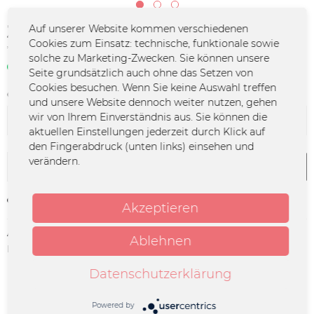
34,99 € *
Auf unserer Website kommen verschiedenen
Cookies zum Einsatz: technische, funktionale sowie
*inkl. MwSt.
zzgl. Versandkosten
solche zu Marketing-Zwecken. Sie können unsere
Sofort verfügbar | 3 - 4 Werktage
Seite grundsätzlich auch ohne das Setzen von
Cookies besuchen. Wenn Sie keine Auswahl treffen
Größe:
und unsere Website dennoch weiter nutzen, gehen
wir von Ihrem Einverständnis aus. Sie können die
aktuellen Einstellungen jederzeit durch Klick auf
den Fingerabdruck (unten links) einsehen und
verändern.
In den
Warenkorb
Merken
Akzeptieren
Artikel-Nr.:
FURY-0135
Ablehnen
Herstellerinfo:
MERCHCOWBOY GmbH & Co. KG |
Friedrich-Ebert-Straße 7 | 48153
Datenschutzerklärung
Münster | info@merchcowboy.com
Powered by
Beschreibung