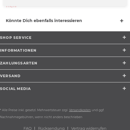
mehr
Könnte Dich ebenfalls interessieren
SHOP SERVICE
INFORMATIONEN
ZAHLUNGSARTEN
VERSAND
SOCIAL MEDIA
* Alle Preise inkl. gesetzl. Mehrwertsteuer zzgl.
Versandkosten
und ggf.
Nachnahmegebühren, wenn nicht anders beschrieben
FAQ
Rücksendung
Vertrag widerrufen