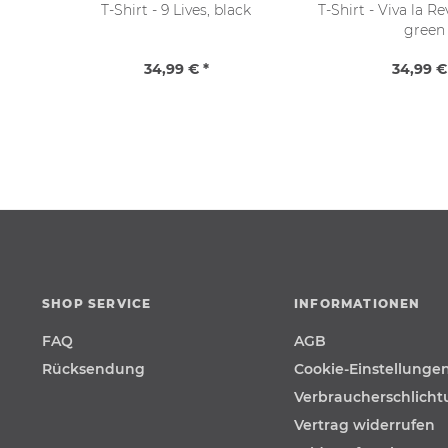
T-Shirt - 9 Lives, black
T-Shirt - Viva la R
green
34,99 € *
34,99 €
SHOP SERVICE
INFORMATIONEN
FAQ
AGB
Rücksendung
Cookie-Einstellunge
Verbraucherschlich
Vertrag widerrufen