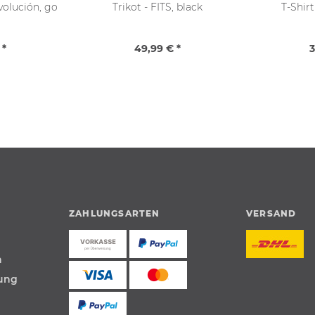
evolución, go
Trikot - FITS, black
T-Shirt
 *
49,99 € *
3
ZAHLUNGSARTEN
VERSAND
n
tung