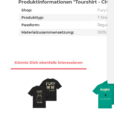
Produktinformationen "Tourshirt - CHAN
Shop:
Fury In 
Produkttyp:
T-Shirt
Passform:
Regular F
Materialzusammensetzung:
100% Ba
Könnte Dich ebenfalls interessieren