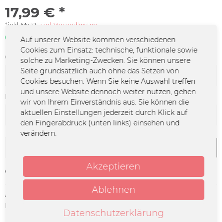
17,99 € *
*inkl. MwSt.
zzgl. Versandkosten
Sofort verfügbar | 3 - 4 Werktage
Auf unserer Website kommen verschiedenen
Cookies zum Einsatz: technische, funktionale sowie
Größe:
solche zu Marketing-Zwecken. Sie können unsere
Seite grundsätzlich auch ohne das Setzen von
Cookies besuchen. Wenn Sie keine Auswahl treffen
und unsere Website dennoch weiter nutzen, gehen
Farbe:
wir von Ihrem Einverständnis aus. Sie können die
aktuellen Einstellungen jederzeit durch Klick auf
den Fingerabdruck (unten links) einsehen und
verändern.
In den
Warenkorb
Akzeptieren
Merken
Ablehnen
Artikel-Nr.:
PP-0094
Herstellerinfo:
Merchcowboy GmbH & Co. KG
Datenschutzerklärung
Friedrich-Ebert-Straße 7 | 48153