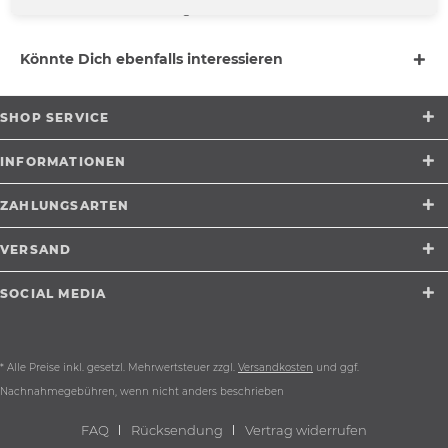
Rock'n'Roll niemals vergeht.
mehr
Könnte Dich ebenfalls interessieren
SHOP SERVICE
INFORMATIONEN
ZAHLUNGSARTEN
VERSAND
SOCIAL MEDIA
* Alle Preise inkl. gesetzl. Mehrwertsteuer zzgl.
Versandkosten
und ggf.
Nachnahmegebühren, wenn nicht anders beschrieben
FAQ
Rücksendung
Vertrag widerrufen