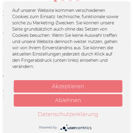
Auf unserer Website kommen verschiedenen
36,99 € *
Cookies zum Einsatz: technische, funktionale sowie
*inkl. MwSt.
zzgl. Versandkosten
solche zu Marketing-Zwecken. Sie können unsere
Seite grundsätzlich auch ohne das Setzen von
Größe:
Cookies besuchen. Wenn Sie keine Auswahl treffen
und unsere Website dennoch weiter nutzen, gehen
wir von Ihrem Einverständnis aus. Sie können die
aktuellen Einstellungen jederzeit durch Klick auf
den Fingerabdruck (unten links) einsehen und
In den
Warenkorb
verändern.
Merken
Akzeptieren
Artikel-Nr.:
RBOB-0121
Herstellerinfo:
RADIO BOB GmbH & Co. KG |
Ablehnen
Erzbergerstraße 47 | 34117 Kassel |
bob@radiobob.de
Datenschutzerklärung
Beschreibung
Powered by
Mit diesem Longsleeve zeigst du allen, dass echter