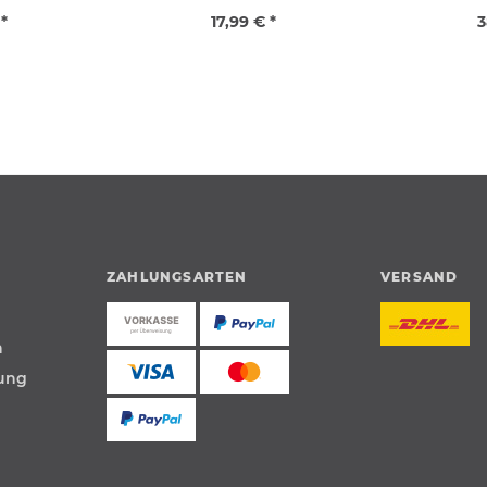
 *
17,99 € *
3
ZAHLUNGSARTEN
VERSAND
n
tung