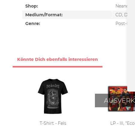
Shop:
Neander
Medium/Format:
CD, Digi
Genre:
Post-Roc
Könnte Dich ebenfalls interessieren
AUSVERK
T-Shirt - Fels
LP - III, "Ec