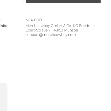
n
:
NEA-0019
info:
Merchcowboy GmbH & Co. KG Friedrich-
Ebert-Straße 7 | 48153 Münster |
support@merchcowboy.com