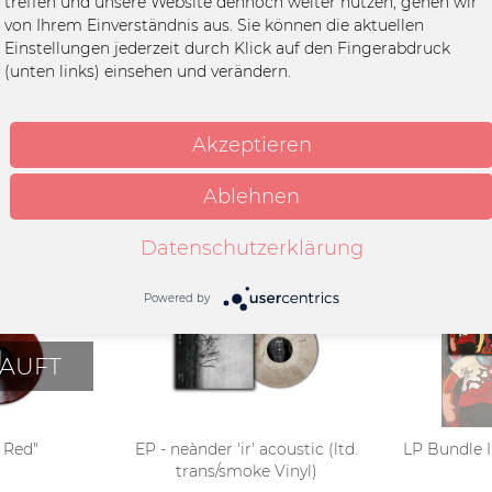
treffen und unsere Website dennoch weiter nutzen, gehen wir
von Ihrem Einverständnis aus. Sie können die aktuellen
Einstellungen jederzeit durch Klick auf den Fingerabdruck
pak
(unten links) einsehen und verändern.
k
Akzeptieren
Ablehnen
Datenschutzerklärung
Powered by
AUFT
o Red"
EP - neànder 'ir' acoustic (ltd.
LP Bundle II
trans/smoke Vinyl)