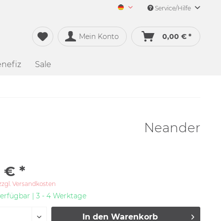
Service/Hilfe
Merch&Music Deutsch
Mein Konto
0,00 € *
nefiz
Sale
Neander
 € *
zzgl. Versandkosten
erfügbar | 3 - 4 Werktage
In den
Warenkorb