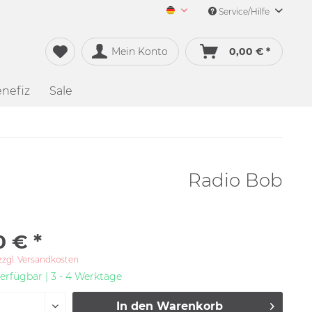
Service/Hilfe
Merch&Music Deutsch
Mein Konto
0,00 € *
nefiz
Sale
Radio Bob
0 € *
zzgl. Versandkosten
erfügbar | 3 - 4 Werktage
In den
Warenkorb