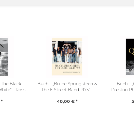
a The Black
Buch - „Bruce Springsteen &
Buch - 
hite“ - Ross
The E Street Band 1975“ -
Preston Ph
Barbara Pyle
 *
40,00 € *
5