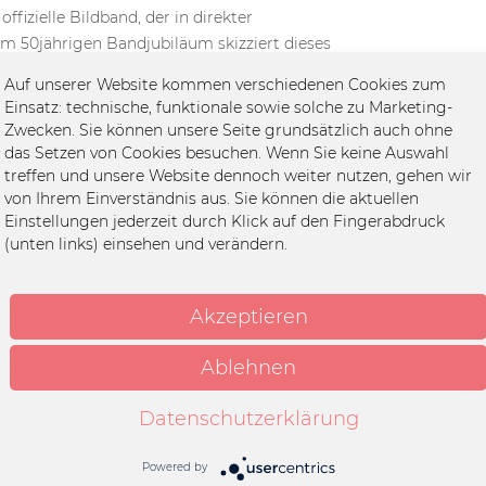
ffizielle Bildband, der in direkter
m 50jährigen Bandjubiläum skizziert dieses
er Ausnahmemusiker, vom ersten Gig in einem
Auf unserer Website kommen verschiedenen Cookies zum
Arena in London, als 20 Millionen Fans den
Einsatz: technische, funktionale sowie solche zu Marketing-
 ein Konzert brachen.
Zwecken. Sie können unsere Seite grundsätzlich auch ohne
das Setzen von Cookies besuchen. Wenn Sie keine Auswahl
 Fotografen – viele davon werden hier zum
treffen und unsere Website dennoch weiter nutzen, gehen wir
ersönlichen Besitz von Jimmy Page, Robert
von Ihrem Einverständnis aus. Sie können die aktuellen
Einstellungen jederzeit durch Klick auf den Fingerabdruck
r werden auf der Bühne und Off-Stage gezeigt,
(unten links) einsehen und verändern.
en. Weitere seltene und bisher
and und faszinierende Dokumente aus den
en.
Akzeptieren
 ISBN 978-3-9818890-3-1
Ablehnen
b
Datenschutzerklärung
rdcover
Powered by