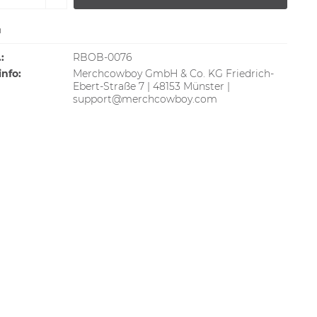
n
:
RBOB-0076
info:
Merchcowboy GmbH & Co. KG Friedrich-
Ebert-Straße 7 | 48153 Münster |
support@merchcowboy.com