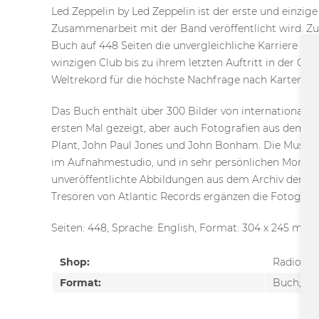
Led Zeppelin by Led Zeppelin ist der erste und einzige o
Zusammenarbeit mit der Band veröffentlicht wird. Zu
Buch auf 448 Seiten die unvergleichliche Karriere d
winzigen Club bis zu ihrem letzten Auftritt in der O2 
Weltrekord für die höchste Nachfrage nach Karten für
Das Buch enthält über 300 Bilder von internationalen
ersten Mal gezeigt, aber auch Fotografien aus dem p
Plant, John Paul Jones und John Bonham. Die Musike
im Aufnahmestudio, und in sehr persönlichen Moment
unveröffentlichte Abbildungen aus dem Archiv der B
Tresoren von Atlantic Records ergänzen die Fotografi
Seiten: 448, Sprache: English, Format: 304 x 245 mm,
Shop:
Radio Bo
Format:
Buch, Ha