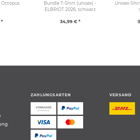
& Octopus
Bundle T-Shirt (unisex) -
Unisex-Shir
ELBRIOT 2026, schwarz
 *
34,99 € *
3
ZAHLUNGSARTEN
VERSAND
n
tung