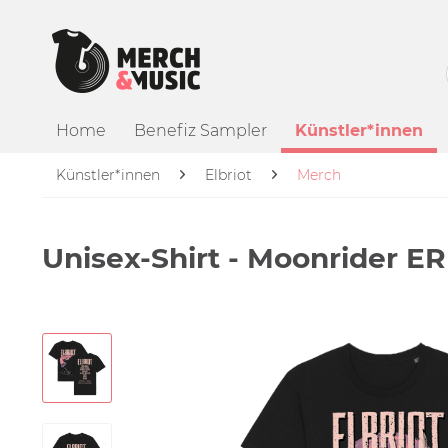
Home
Benefiz Sampler
Künstler*innen
Künstler*innen
Elbriot
Merch
Unisex-Shirt - Moonrider E