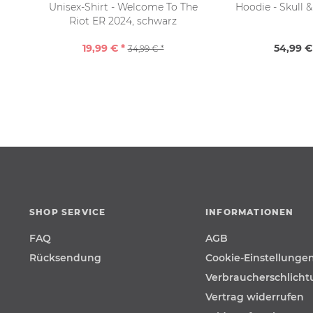
Unisex-Shirt - Welcome To The
Hoodie - Skull 
Riot ER 2024, schwarz
19,99 € *
54,99 €
34,99 € *
SHOP SERVICE
INFORMATIONEN
FAQ
AGB
Rücksendung
Cookie-Einstellunge
Verbraucherschlich
Vertrag widerrufen