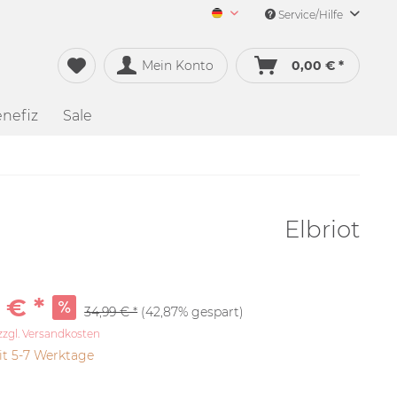
Service/Hilfe
Merch&Music Deutsch
Mein Konto
0,00 € *
nefiz
Sale
Elbriot
 € *
34,99 € *
(42,87% gespart)
zzgl. Versandkosten
it 5-7 Werktage