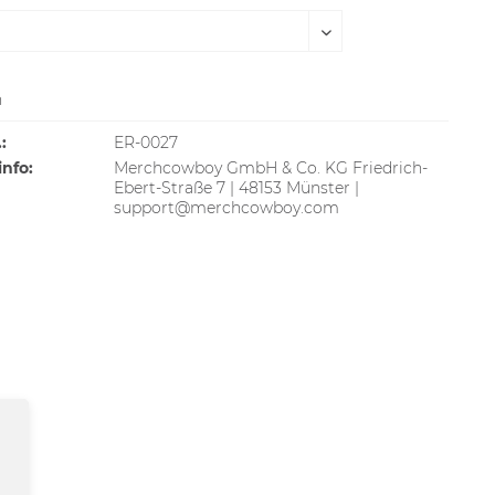
n
AUSVERKAUFT
:
ER-0027
info:
Merchcowboy GmbH & Co. KG Friedrich-
Ebert-Straße 7 | 48153 Münster |
support@merchcowboy.com