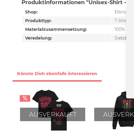
Produktinformationen "Unisex-Shirt - M
Shop:
Elbriot
Produkttyp:
T-Shirt
Materialzusammensetzung:
100% Ba
Veredelung:
Siebdruc
Könnte Dich ebenfalls interessieren
AUSVERKAUFT
AUSVERK