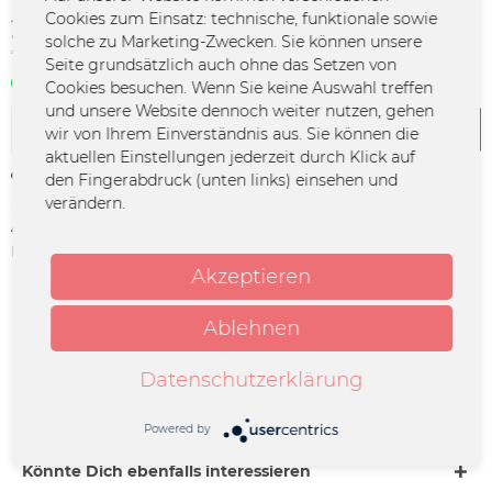
Cookies zum Einsatz: technische, funktionale sowie
25,00 € *
solche zu Marketing-Zwecken. Sie können unsere
*inkl. MwSt.
zzgl. Versandkosten
Seite grundsätzlich auch ohne das Setzen von
Als Sofortdownload verfügbar
Cookies besuchen. Wenn Sie keine Auswahl treffen
und unsere Website dennoch weiter nutzen, gehen
In den
Warenkorb
wir von Ihrem Einverständnis aus. Sie können die
aktuellen Einstellungen jederzeit durch Klick auf
Merken
den Fingerabdruck (unten links) einsehen und
verändern.
Artikel-Nr.:
JUGG-0005
Herstellerinfo:
Merchcowboy GmbH & Co. KG
Friedrich-Ebert-Straße 7 | 48153
Akzeptieren
Münster |
support@merchcowboy.com
Ablehnen
Beschreibung
Datenschutzerklärung
Digital Download only. 297 Original Dancehall Sounds
One Shots & Loops Drums & Percussions...
mehr
Powered by
Könnte Dich ebenfalls interessieren