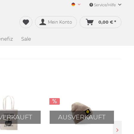
Service/Hilfe
Merch&Music Deutsch
Mein Konto
0,00 € *
nefiz
Sale
VERKAUFT
AUSVERKAUFT