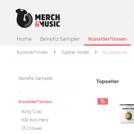
Home
Benefiz Sampler
Künstler*innen
Künstler*innen
Jupiter Jones
Accessoires
Benefiz Sampler
Topseller
_
Künstler*innen
Kitty Ciao
100 Kilo Herz
13 Crowes