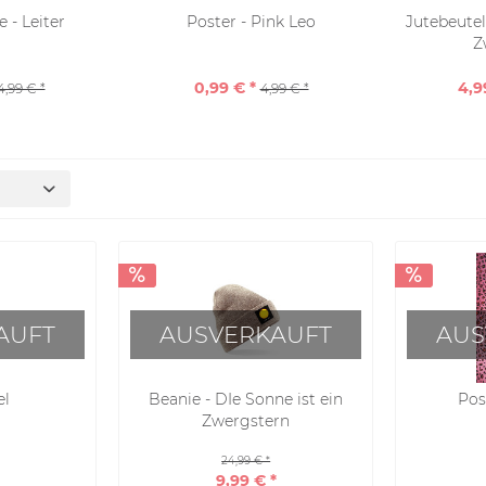
 - Leiter
Poster - Pink Leo
Jutebeutel
Z
0,99 € *
4,9
4,99 € *
4,99 € *
AUFT
AUSVERKAUFT
AUS
el
Beanie - DIe Sonne ist ein
Pos
Zwergstern
24,99 € *
9,99 € *