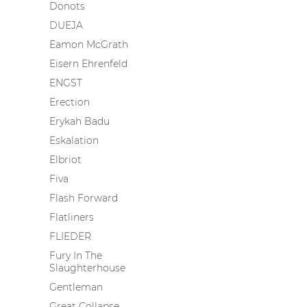
Donots
DUEJA
Eamon McGrath
Eisern Ehrenfeld
ENGST
Erection
Erykah Badu
Eskalation
Elbriot
Fiva
Flash Forward
Flatliners
FLIEDER
Fury In The
Slaughterhouse
Gentleman
Great Collapse