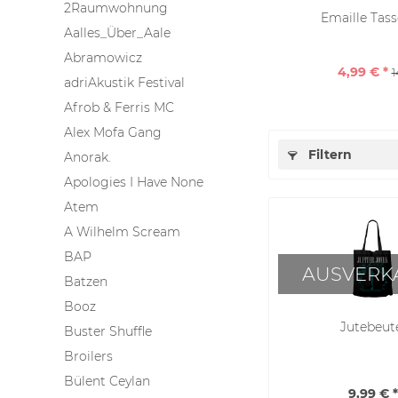
2Raumwohnung
Emaille Tasse
Aalles_Über_Aale
Abramowicz
4,99 € *
1
adriAkustik Festival
Afrob & Ferris MC
Alex Mofa Gang
Filtern
Anorak.
Apologies I Have None
Atem
A Wilhelm Scream
BAP
AUSVERK
Batzen
Booz
Jutebeut
Buster Shuffle
Broilers
Bülent Ceylan
9,99 € *