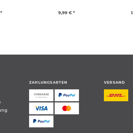
 *
9,99 € *
1
ZAHLUNGSARTEN
VERSAND
n
tung