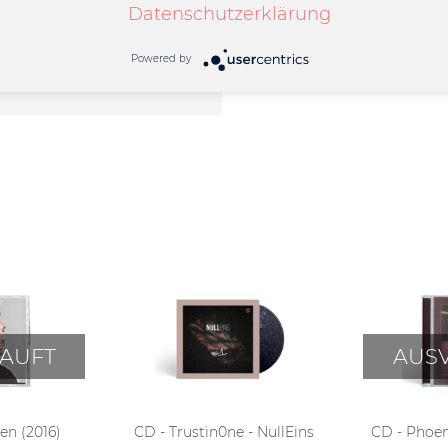
Datenschutzerklärung
Powered by
AUFT
AUS
en (2016)
CD - Trustin0ne - NullEins
CD - Phoen