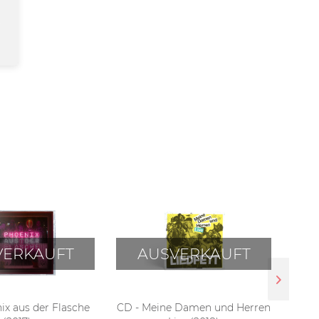
VERKAUFT
AUSVERKAUFT
ix aus der Flasche
CD - Meine Damen und Herren
V