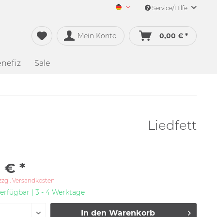
Service/Hilfe
Merch&Music Deutsch
Mein Konto
0,00 € *
nefiz
Sale
Liedfett
 € *
zzgl. Versandkosten
erfügbar | 3 - 4 Werktage
In den
Warenkorb