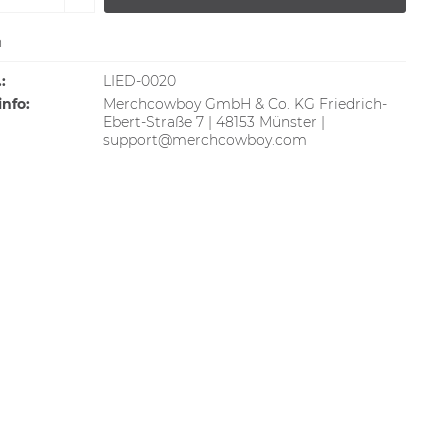
n
:
LIED-0020
info:
Merchcowboy GmbH & Co. KG Friedrich-
Ebert-Straße 7 | 48153 Münster |
support@merchcowboy.com