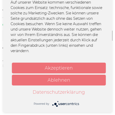
Auf unserer Website kommen verschiedenen
Cookies zum Einsatz: technische, funktionale sowie
10,00 € *
solche zu Marketing-Zwecken. Sie können unsere
Seite grundsätzlich auch ohne das Setzen von
*inkl. MwSt.
zzgl. Versandkosten
Cookies besuchen. Wenn Sie keine Auswahl treffen
Sofort verfügbar | 3 - 4 Werktage
und unsere Website dennoch weiter nutzen, gehen
wir von Ihrem Einverständnis aus. Sie können die
In den
Warenkorb
aktuellen Einstellungen jederzeit durch Klick auf
den Fingerabdruck (unten links) einsehen und
Merken
verändern.
Artikel-Nr.:
LIED-0021
Herstellerinfo:
Merchcowboy GmbH & Co. KG
Akzeptieren
Friedrich-Ebert-Straße 7 | 48153
Münster |
support@merchcowboy.com
Ablehnen
Datenschutzerklärung
Beschreibung
Exklusiv hier erhältlich - das grandiose erste Soloalbum
von Liedfett Gitarrist und Sänger Lucas...
mehr
Powered by