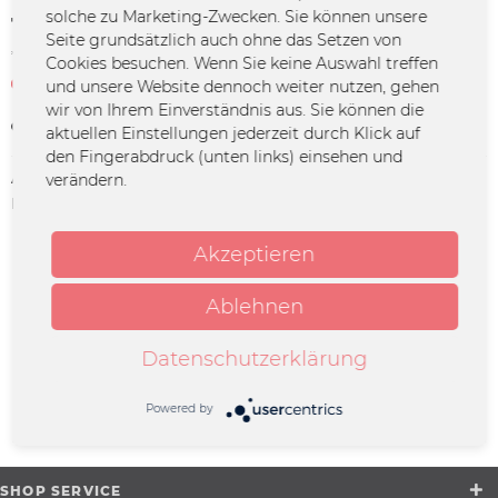
solche zu Marketing-Zwecken. Sie können unsere
18,00 € *
Seite grundsätzlich auch ohne das Setzen von
*inkl. MwSt.
zzgl. Versandkosten
Cookies besuchen. Wenn Sie keine Auswahl treffen
Zur Zeit leider nicht verfügbar
und unsere Website dennoch weiter nutzen, gehen
wir von Ihrem Einverständnis aus. Sie können die
Merken
aktuellen Einstellungen jederzeit durch Klick auf
den Fingerabdruck (unten links) einsehen und
Artikel-Nr.:
TELU-0003
verändern.
Herstellerinfo:
Merchcowboy GmbH & Co. KG
Friedrich-Ebert-Straße 7 | 48153
Münster |
Akzeptieren
support@merchcowboy.com
Ablehnen
Beschreibung
Aus der Obdachlosigkeit auf die großen Bühnen – eine
Datenschutzerklärung
Geschichte über den Dreck da draußen Im...
mehr
Powered by
Könnte Dich ebenfalls interessieren
SHOP SERVICE