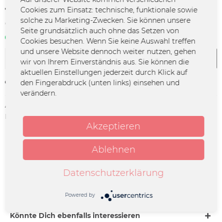
14,99 € *
Cookies zum Einsatz: technische, funktionale sowie
solche zu Marketing-Zwecken. Sie können unsere
*inkl. MwSt.
zzgl. Versandkosten
Seite grundsätzlich auch ohne das Setzen von
Sofort verfügbar | 3 - 4 Werktage
Cookies besuchen. Wenn Sie keine Auswahl treffen
und unsere Website dennoch weiter nutzen, gehen
In den
Warenkorb
wir von Ihrem Einverständnis aus. Sie können die
aktuellen Einstellungen jederzeit durch Klick auf
den Fingerabdruck (unten links) einsehen und
Merken
verändern.
Artikel-Nr.:
MA-0288
Herstellerinfo:
Merchcowboy GmbH & Co. KG
Akzeptieren
Friedrich-Ebert-Straße 7 | 48153
Münster |
support@merchcowboy.com
Ablehnen
Beschreibung
Datenschutzerklärung
Das Songbook besteht aus 132 Seiten mit Noten für
Gitarre & Songtexten sowie vereinfachten...
mehr
Powered by
Könnte Dich ebenfalls interessieren