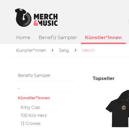
Home
Benefiz Sampler
Künstler*innen
Künstler*innen
Selig
Merch
Benefiz Sampler
Topseller
_
Künstler*innen
Kitty Ciao
100 Kilo Herz
13 Crowes