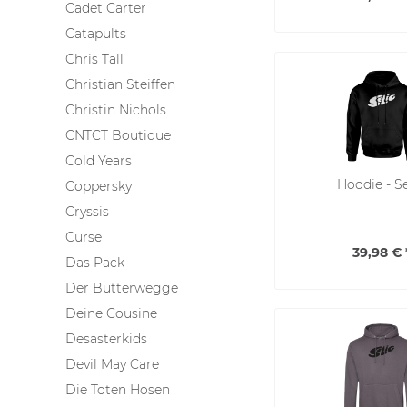
Cadet Carter
Catapults
Chris Tall
Christian Steiffen
Christin Nichols
CNTCT Boutique
Cold Years
Hoodie - Se
Coppersky
Cryssis
Curse
39,98 € 
Das Pack
Der Butterwegge
Deine Cousine
Desasterkids
Devil May Care
Die Toten Hosen