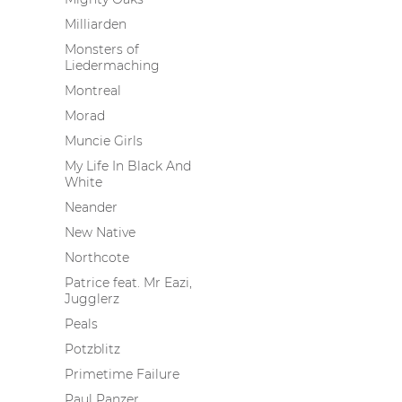
Milliarden
Monsters of
Liedermaching
Montreal
Morad
Muncie Girls
My Life In Black And
White
Neander
New Native
Northcote
Patrice feat. Mr Eazi,
Jugglerz
Peals
Potzblitz
Primetime Failure
Paul Panzer