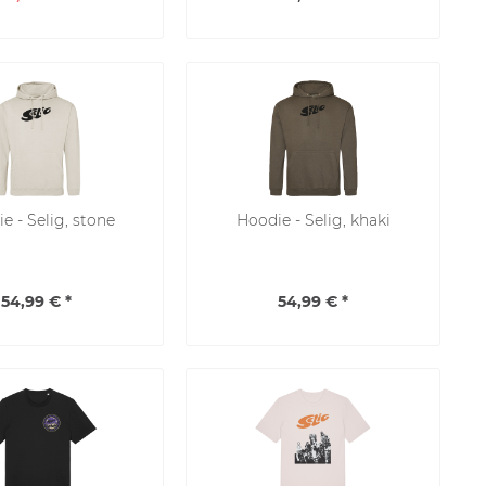
e - Selig, stone
Hoodie - Selig, khaki
54,99 € *
54,99 € *