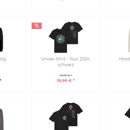
lig
Unisex Shirt - Tour 2024,
Hoodi
schwarz
29,99 € *
*
19,99 € *