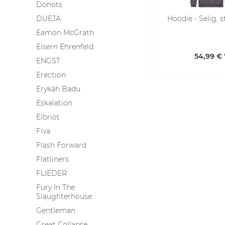
Donots
DUEJA
Hoodie - Selig, s
Eamon McGrath
Eisern Ehrenfeld
54,99 € 
ENGST
Erection
Erykah Badu
Eskalation
Elbriot
Fiva
Flash Forward
Flatliners
FLIEDER
Fury In The
Slaughterhouse
Gentleman
Great Collapse