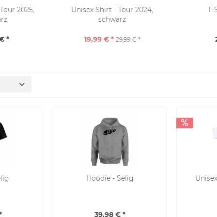
 Tour 2025,
Unisex Shirt - Tour 2024,
T-S
rz
schwarz
€ *
19,99 € *
29,99 € *
elig
Hoodie - Selig
Unisex
*
39,98 € *