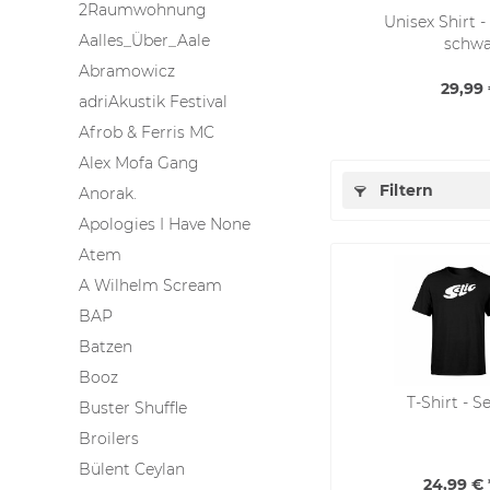
2Raumwohnung
Unisex Shirt -
Aalles_Über_Aale
schwa
Abramowicz
29,99 
adriAkustik Festival
Afrob & Ferris MC
Alex Mofa Gang
Filtern
Anorak.
Apologies I Have None
Atem
A Wilhelm Scream
BAP
Batzen
Booz
T-Shirt - S
Buster Shuffle
Broilers
Bülent Ceylan
24,99 € 