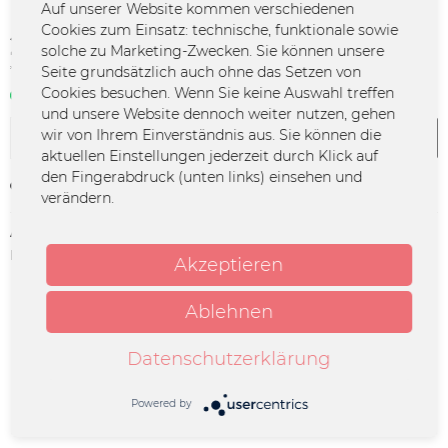
Auf unserer Website kommen verschiedenen
Cookies zum Einsatz: technische, funktionale sowie
28,00 € *
solche zu Marketing-Zwecken. Sie können unsere
Seite grundsätzlich auch ohne das Setzen von
*inkl. MwSt.
zzgl. Versandkosten
Cookies besuchen. Wenn Sie keine Auswahl treffen
Sofort verfügbar | 3 - 4 Werktage
und unsere Website dennoch weiter nutzen, gehen
wir von Ihrem Einverständnis aus. Sie können die
In den
Warenkorb
aktuellen Einstellungen jederzeit durch Klick auf
den Fingerabdruck (unten links) einsehen und
Merken
verändern.
Artikel-Nr.:
MARI-0002
Herstellerinfo:
Merchcowboy GmbH & Co. KG
Akzeptieren
Friedrich-Ebert-Straße 7 | 48153
Münster |
support@merchcowboy.com
Ablehnen
Datenschutzerklärung
Beschreibung
f0dsfreche cap, die laut mama ein sehr modernes design
hat (: passt für alle köpfe, ist...
mehr
Powered by