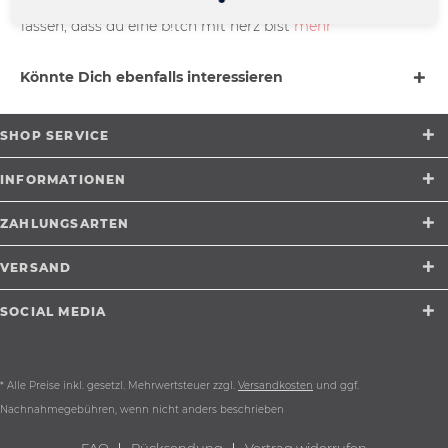
freche shirts mit tribalherzen um die welt wissen zu
lassen, dass du eine b!tch mit herz bist
mehr
Könnte Dich ebenfalls interessieren
SHOP SERVICE
INFORMATIONEN
ZAHLUNGSARTEN
VERSAND
SOCIAL MEDIA
* Alle Preise inkl. gesetzl. Mehrwertsteuer zzgl.
Versandkosten
und ggf.
Nachnahmegebühren, wenn nicht anders beschrieben