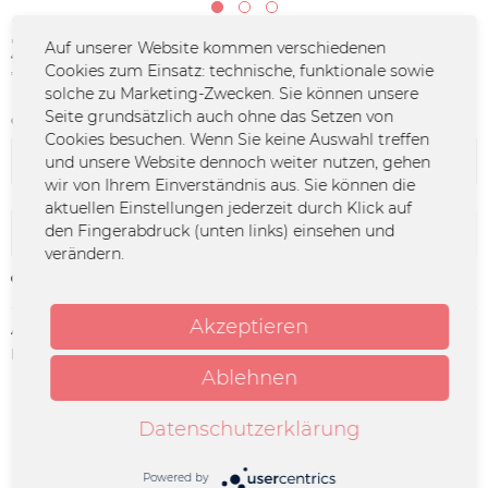
30,00 € *
Auf unserer Website kommen verschiedenen
Cookies zum Einsatz: technische, funktionale sowie
*inkl. MwSt.
zzgl. Versandkosten
solche zu Marketing-Zwecken. Sie können unsere
Seite grundsätzlich auch ohne das Setzen von
Größe:
Cookies besuchen. Wenn Sie keine Auswahl treffen
und unsere Website dennoch weiter nutzen, gehen
wir von Ihrem Einverständnis aus. Sie können die
aktuellen Einstellungen jederzeit durch Klick auf
den Fingerabdruck (unten links) einsehen und
In den
Warenkorb
verändern.
Merken
Akzeptieren
Artikel-Nr.:
MARI-0007
Herstellerinfo:
Merchcowboy GmbH & Co. KG
Friedrich-Ebert-Straße 7 | 48153
Ablehnen
Münster |
support@merchcowboy.com
Datenschutzerklärung
Beschreibung
Powered by