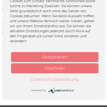
Cookies zum Einsatz: technische, funktionale sowie
solche zu Marketing-Zwecken. Sie können unsere
1,00 € *
Seite grundsätzlich auch ohne das Setzen von
Cookies besuchen. Wenn Sie keine Auswahl treffen
*inkl. MwSt.
zzgl. Versandkosten
und unsere Website dennoch weiter nutzen, gehen
Zur Zeit leider nicht verfügbar
wir von Ihrem Einverständnis aus. Sie können die
aktuellen Einstellungen jederzeit durch Klick auf
Merken
den Fingerabdruck (unten links) einsehen und
verändern.
Artikel-Nr.:
SEAE-0013
Herstellerinfo:
Merchcowboy GmbH & Co. KG
Friedrich-Ebert-Straße 7 | 48153
Akzeptieren
Münster |
support@merchcowboy.com
Ablehnen
Beschreibung
Datenschutzerklärung
In unserem kleinen “Set der Solidarität” sind drei
aussagekräftige Postkarten und 12 Sticker mit...
mehr
Powered by
Könnte Dich ebenfalls interessieren