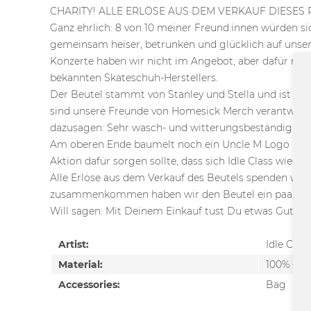
CHARITY! ALLE ERLÖSE AUS DEM VERKAUF DIESE
Ganz ehrlich: 8 von 10 meiner Freund:innen würden si
gemeinsam heiser, betrunken und glücklich auf unse
Konzerte haben wir nicht im Angebot, aber dafür neuen
bekannten Skateschuh-Herstellers.
Der Beutel stammt von Stanley und Stella und ist so 
sind unsere Freunde von Homesick Merch verantwortlic
dazusagen: Sehr wasch- und witterungsbeständig!
Am oberen Ende baumelt noch ein Uncle M Logo (liebe
Aktion dafür sorgen sollte, dass sich Idle Class wi
Alle Erlöse aus dem Verkauf des Beutels spenden wir 
zusammenkommen haben wir den Beutel ein paar Eu
Will sagen: Mit Deinem Einkauf tust Du etwas Gutes u
Artist:
Idle Class
Material:
100% Cot
Accessories:
Bag