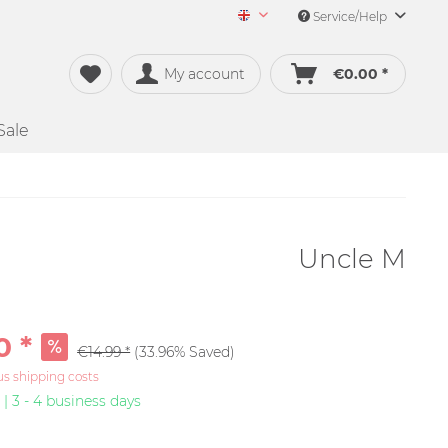
Service/Help
Merch&Music English
My account
€0.00 *
Sale
Uncle M
0 *
€14.99 *
(33.96% Saved)
us shipping costs
 | 3 - 4 business days