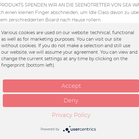
S PRODUKTS SPENDEN WIR AN DIE SEENOTRETTER VON SEA W
ch einen kleinen Finger abschneiden, um Idle Class davon zu üb
rem zerschredderten Board nach Hause rollern.
 Idle Class Merch (say whaaaat?!). Hier zum Beispiel ein brutal 
Various cookies are used on our website: technical, functional
as well as for marketing purposes. You can visit our site
fair hergestellt wie es nur eben geht. Für Design & Druck (mit
without cookies. If you do not make a selection and still use
h – schicker geht`s nicht! Achja, ich soll noch
our website, we will assume your agreement. You can view and
change the current settings at any time by clicking on the
voll per Hand angenäht!), damit Du nicht vergisst, wem Du im
fingerprint (bottom left).
eder zusammenraufen und kurz vor ihrem 65. Geburtstag nochmal e
an Sea Watch, vor deren Engagement für Geflüchtete wir alle un
Accept
ro teurer gemacht.
nd dafür danken wir Dir!
Deny
Privacy Policy
ton
Powered by