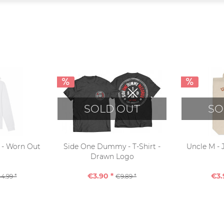
SOLD OUT
SO
e - Worn Out
Side One Dummy - T-Shirt -
Uncle M - 
Drawn Logo
€3.90 *
€3.
4.99 *
€9.89 *