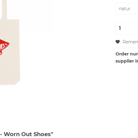
Remem
Order nu
supplier i
l - Worn Out Shoes"