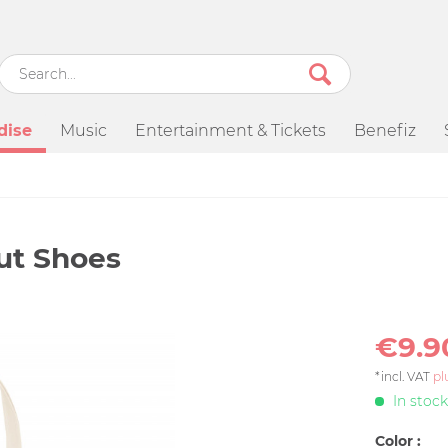
dise
Music
Entertainment & Tickets
Benefiz
Out Shoes
€9.9
*incl. VAT
pl
In stock
Color :