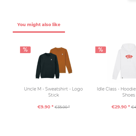
You might also like
Uncle M - Sweatshirt - Logo
Idle Class - Hoodi
Stick
Shoes
€9.90 *
€29.90 *
€35.00 *
€4