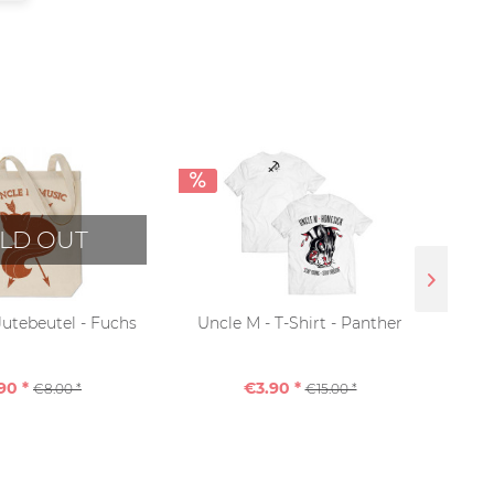
LD OUT
Jutebeutel - Fuchs
Uncle M - T-Shirt - Panther
Spe
ver
hass
90 *
€3.90 *
€8.00 *
€15.00 *