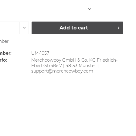
Add to
cart
ber
mber:
UM-1057
nfo:
Merchcowboy GmbH & Co. KG Friedrich-
Ebert-Straße 7 | 48153 Münster |
support@merchcowboy.com