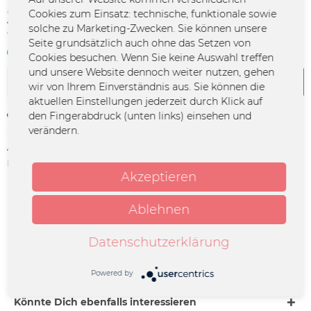
30,00 € *
Cookies zum Einsatz: technische, funktionale sowie
solche zu Marketing-Zwecken. Sie können unsere
*inkl. MwSt.
zzgl. Versandkosten
Seite grundsätzlich auch ohne das Setzen von
Sofort verfügbar | 3 - 4 Werktage
Cookies besuchen. Wenn Sie keine Auswahl treffen
und unsere Website dennoch weiter nutzen, gehen
In den
Warenkorb
wir von Ihrem Einverständnis aus. Sie können die
aktuellen Einstellungen jederzeit durch Klick auf
den Fingerabdruck (unten links) einsehen und
Merken
verändern.
Artikel-Nr.:
MARI-TI-0020
Herstellerinfo:
Merchcowboy GmbH & Co. KG
Akzeptieren
Friedrich-Ebert-Straße 7 | 48153
Münster |
support@merchcowboy.com
Ablehnen
Beschreibung
Datenschutzerklärung
Datum: 17.10.2026 Ort: Bremen Venue: Lagerhaus Einlass:
19:00 Beginn: 20:00 (für evtl....
mehr
Powered by
Könnte Dich ebenfalls interessieren