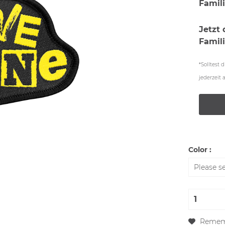
Famili
Jetzt
Famil
*Solltest
jederzeit
Color :
Remem