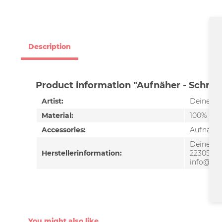
Description
Product information "Aufnäher - Schrift
Artist:
Deine Co
Material:
100% Pol
Accessories:
Aufnäher
Deine Cou
Herstellerinformation:
22305 Ha
info@dei
You might also like