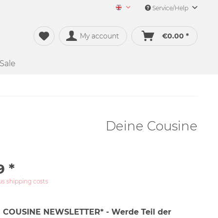
Service/Help
Merch&Music English
My account
€0.00 *
Sale
Deine Cousine
9 *
us shipping costs
 COUSINE NEWSLETTER* - Werde Teil der