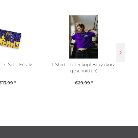
Pin-Set - Freaks
T-Shirt - Totenkopf Boxy (kurz-
T-S
geschnitten)
€13.99 *
€29.99 *