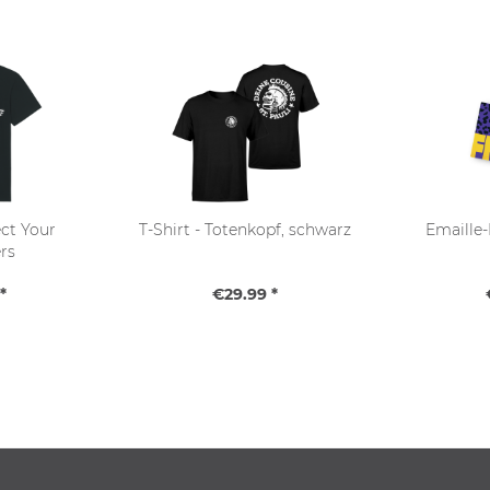
ect Your
T-Shirt - Totenkopf, schwarz
Emaille-
rs
*
€29.99 *