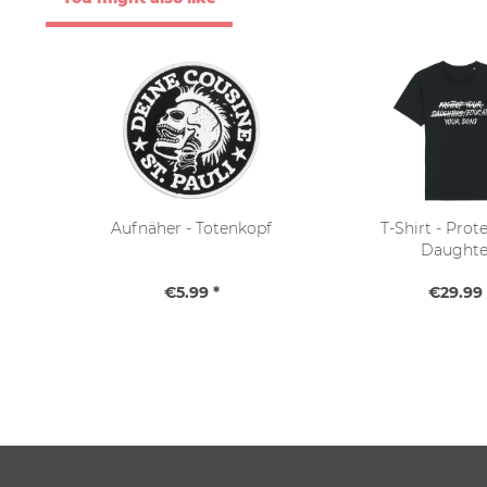
Aufnäher - Totenkopf
T-Shirt - Prot
Daughte
€5.99 *
€29.99 