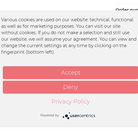
Order nu
Various cookies are used on our website: technical, functional
as well as for marketing purposes. You can visit our site
without cookies. If you do not make a selection and still use
our website, we will assume your agreement. You can view and
change the current settings at any time by clicking on the
fingerprint (bottom left).
zug"
usine
yester
Accept
Deny
sine | Steilshooper Straße 41 |
mburg |
necousine.de
Privacy Policy
Powered by