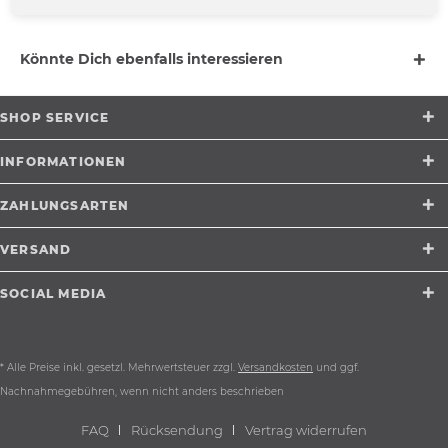
mehr
Könnte Dich ebenfalls interessieren
SHOP SERVICE
INFORMATIONEN
ZAHLUNGSARTEN
VERSAND
SOCIAL MEDIA
* Alle Preise inkl. gesetzl. Mehrwertsteuer zzgl.
Versandkosten
und ggf.
Nachnahmegebühren, wenn nicht anders beschrieben
FAQ
Rücksendung
Vertrag widerrufen