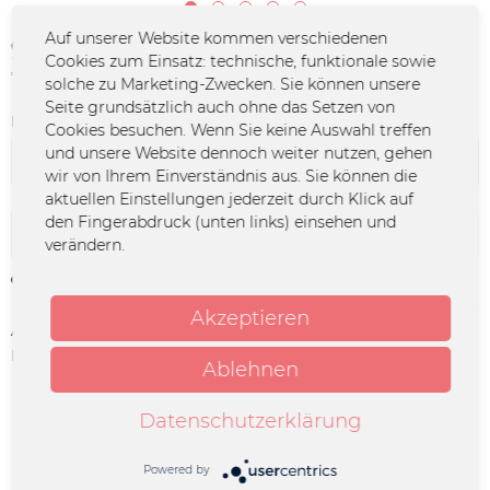
Auf unserer Website kommen verschiedenen
9,99 € *
Cookies zum Einsatz: technische, funktionale sowie
*inkl. MwSt.
zzgl. Versandkosten
solche zu Marketing-Zwecken. Sie können unsere
Seite grundsätzlich auch ohne das Setzen von
Farbe:
Cookies besuchen. Wenn Sie keine Auswahl treffen
und unsere Website dennoch weiter nutzen, gehen
wir von Ihrem Einverständnis aus. Sie können die
aktuellen Einstellungen jederzeit durch Klick auf
den Fingerabdruck (unten links) einsehen und
In den
Warenkorb
verändern.
Merken
Akzeptieren
Artikel-Nr.:
DO-0854.1
Herstellerinfo:
Merchcowboy GmbH & Co. KG
Ablehnen
Friedrich-Ebert-Straße 7 | 48153
Münster |
support@merchcowboy.com
Datenschutzerklärung
Beschreibung
Powered by